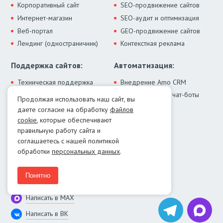
Корпоративный сайт
SEO-продвижение сайтов
Интернет-магазин
SEO-аудит и оптимизация
Веб-портал
GEO-продвижение сайтов
Лендинг (одностраничник)
Контекстная реклама
Поддержка сайтов:
Автоматизация:
Техническая поддержка
Внедрение Amo CRM
ИИ-ассистенты и чат-боты
Модернизация сайта
Продолжая использовать наш сайт, вы
Интеграции
Лечение от вирусов
даете согласие на обработку
файлов
Контакты:
cookie
, которые обеспечивают
правильную работу сайта и
Москва:
+7 (499) 322-77-02
соглашаетесь с нашей политикой
Екатеринбург:
+7 (343) 351-74-32
обработки
персональных данных
.
E-mail:
info@menocom.ru
Время работы:
ПН-ПТ, 12:00-21:00
Понятно
Написать в Telegram
Написать в MAX
Написать в ВК