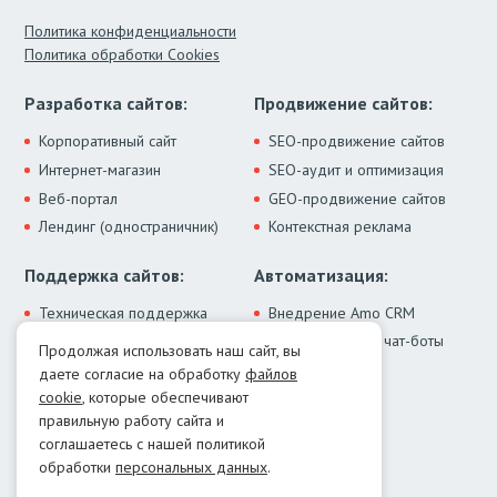
Политика конфиденциальности
Политика обработки Cookies
Разработка сайтов:
Продвижение сайтов:
Корпоративный сайт
SEO-продвижение сайтов
Интернет-магазин
SEO-аудит и оптимизация
Веб-портал
GEO-продвижение сайтов
Лендинг (одностраничник)
Контекстная реклама
Поддержка сайтов:
Автоматизация:
Техническая поддержка
Внедрение Amo CRM
ИИ-ассистенты и чат-боты
Модернизация сайта
Продолжая использовать наш сайт, вы
Интеграции
Лечение от вирусов
даете согласие на обработку
файлов
Контакты:
cookie
, которые обеспечивают
правильную работу сайта и
Москва:
+7 (499) 322-77-02
соглашаетесь с нашей политикой
Екатеринбург:
+7 (343) 351-74-32
обработки
персональных данных
.
E-mail:
info@menocom.ru