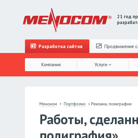
21 год п
разрабат
Разработка
сайтов
Продвижение
с
Компания
Услуги
Меноком
Портфолио
Реклама, полиграфия
Работы, сделан
полиграфия»