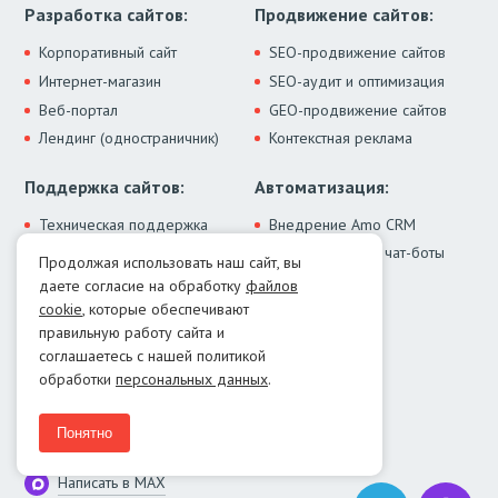
Разработка сайтов:
Продвижение сайтов:
Корпоративный сайт
SEO-продвижение сайтов
Интернет-магазин
SEO-аудит и оптимизация
Веб-портал
GEO-продвижение сайтов
Лендинг (одностраничник)
Контекстная реклама
Поддержка сайтов:
Автоматизация:
Техническая поддержка
Внедрение Amo CRM
ИИ-ассистенты и чат-боты
Модернизация сайта
Продолжая использовать наш сайт, вы
Интеграции
Лечение от вирусов
даете согласие на обработку
файлов
Контакты:
cookie
, которые обеспечивают
правильную работу сайта и
Москва:
+7 (499) 322-77-02
соглашаетесь с нашей политикой
Екатеринбург:
+7 (343) 351-74-32
обработки
персональных данных
.
E-mail:
info@menocom.ru
Время работы:
ПН-ПТ, 12:00-21:00
Понятно
Написать в Telegram
Написать в MAX