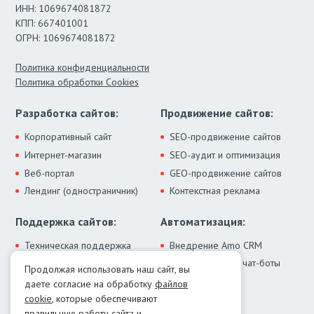
ИНН: 1069674081872
КПП: 667401001
ОГРН: 1069674081872
Политика конфиденциальности
Политика обработки Cookies
Разработка сайтов:
Продвижение сайтов:
Корпоративный сайт
SEO-продвижение сайтов
Интернет-магазин
SEO-аудит и оптимизация
Веб-портал
GEO-продвижение сайтов
Лендинг (одностраничник)
Контекстная реклама
Поддержка сайтов:
Автоматизация:
Техническая поддержка
Внедрение Amo CRM
ИИ-ассистенты и чат-боты
Модернизация сайта
Продолжая использовать наш сайт, вы
Интеграции
Лечение от вирусов
даете согласие на обработку
файлов
Контакты:
cookie
, которые обеспечивают
правильную работу сайта и