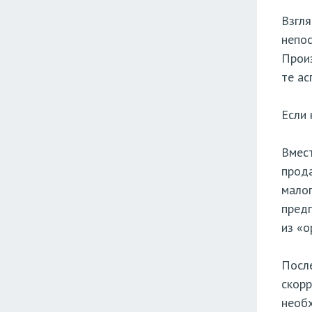
Взгля
непос
Произ
те ас
Если 
Вмест
прода
малог
предп
из «о
После
скорр
необх