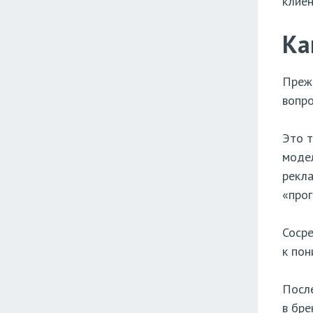
клиен
Ка
Прежд
вопро
Это т
модел
рекла
«прог
Сосре
к пон
После
в бре