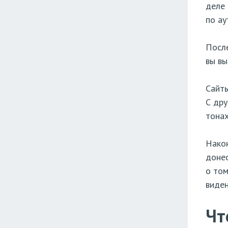
деле 
по ау
После
вы вы
Сайты
С дру
тонах
Након
донес
о том
виден
Чт