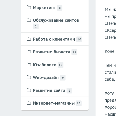
Маркетинг
8
Мы на
мы пр
Обслуживание сайтов
«Пепс
2
«Ксер
«Пепс
Работа с клиентами
10
Конеч
Развитие бизнеса
13
Юзабилити
Тем н
15
стали
Web-дизайн
9
себе,
Развитие сайта
2
Хотя 
предл
Интернет-магазины
13
Хорош
масш