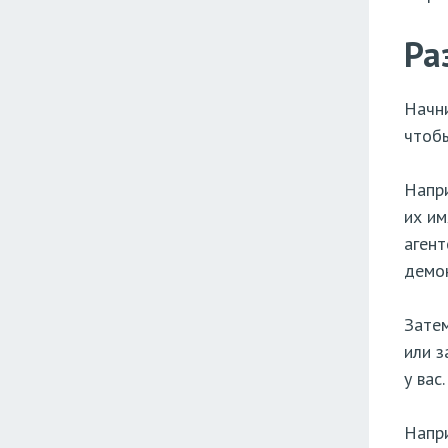
Ра
Начни
чтобы
Напри
их им
агент
демон
Затем
или з
у вас.
Напри