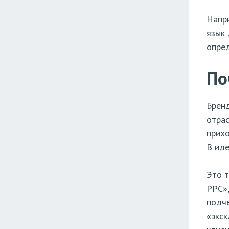
Напри
язык 
опред
По
Бренд
отрас
прихо
В иде
Это т
PPC»,
подче
«экск