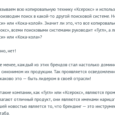
зываем всю копировальную технику «Ксерокс» и использу
оизводим поиск в какой-то другой поисковой системе. 
и» или «Кока-колой». Значит ли это, что все копировал
окс», всеми поисковыми системами руководит «Гугл», а л
и» или «Кока-кола»?
но, нет!
е менее, каждый из этих брендов стал настолько домини
 синонимом их продукции. Так проявляется осведомленно
 каково это — быть лидером в своей отрасли!
такие компании, как «Гугл» или «Ксерокс», являются пр
агают отличный продукт, они являются именами нарицат
ей новостью является то, что брендинг — это инструме
таба.