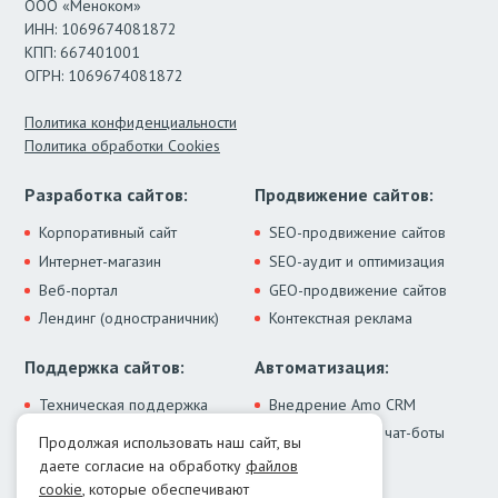
ООО «Меноком»
ИНН: 1069674081872
КПП: 667401001
ОГРН: 1069674081872
Политика конфиденциальности
Политика обработки Cookies
Разработка сайтов:
Продвижение сайтов:
Корпоративный сайт
SEO-продвижение сайтов
Интернет-магазин
SEO-аудит и оптимизация
Веб-портал
GEO-продвижение сайтов
Лендинг (одностраничник)
Контекстная реклама
Поддержка сайтов:
Автоматизация:
Техническая поддержка
Внедрение Amo CRM
ИИ-ассистенты и чат-боты
Модернизация сайта
Продолжая использовать наш сайт, вы
Интеграции
Лечение от вирусов
даете согласие на обработку
файлов
Контакты:
cookie
, которые обеспечивают