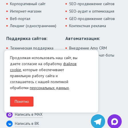
Корпоративный сайт
SEO-продвижение сайтов
Интернет-магазин
SEO-аудит и оптимизация
Веб-портал
GEO-продвижение сайтов
Лендинг (одностраничник)
Контекстная реклама
Поддержка сайтов:
Автоматизация:
Техническая поддержка
Внедрение Amo CRM
ИИ-ассистенты и чат-боты
Модернизация сайта
Продолжая использовать наш сайт, вы
Интеграции
Лечение от вирусов
даете согласие на обработку
файлов
Контакты:
cookie
, которые обеспечивают
правильную работу сайта и
Москва:
+7 (499) 322-77-02
соглашаетесь с нашей политикой
Екатеринбург:
+7 (343) 351-74-32
обработки
персональных данных
.
E-mail:
info@menocom.ru
Время работы:
ПН-ПТ, 12:00-21:00
Понятно
Написать в Telegram
Написать в MAX
Написать в ВК