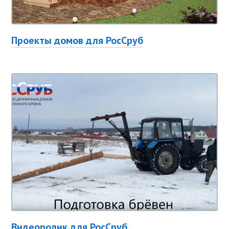
Проекты домов для РосСруб
Видеоролик для РосСруб