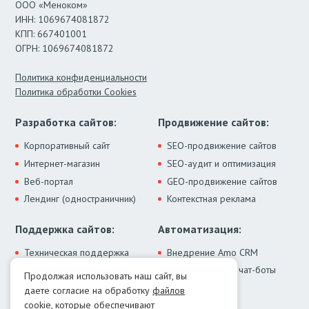
ООО «Меноком»
ИНН: 1069674081872
КПП: 667401001
ОГРН: 1069674081872
Политика конфиденциальности
Политика обработки Cookies
Разработка сайтов:
Продвижение сайтов:
Корпоративный сайт
SEO-продвижение сайтов
Интернет-магазин
SEO-аудит и оптимизация
Веб-портал
GEO-продвижение сайтов
Лендинг (одностраничник)
Контекстная реклама
Поддержка сайтов:
Автоматизация:
Техническая поддержка
Внедрение Amo CRM
ИИ-ассистенты и чат-боты
Модернизация сайта
Продолжая использовать наш сайт, вы
Интеграции
Лечение от вирусов
даете согласие на обработку
файлов
Контакты:
cookie
, которые обеспечивают