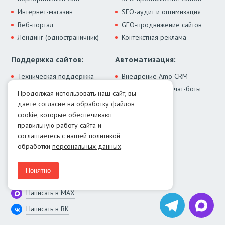
Интернет-магазин
SEO-аудит и оптимизация
Веб-портал
GEO-продвижение сайтов
Лендинг (одностраничник)
Контекстная реклама
Поддержка сайтов:
Автоматизация:
Техническая поддержка
Внедрение Amo CRM
ИИ-ассистенты и чат-боты
Модернизация сайта
Продолжая использовать наш сайт, вы
Интеграции
Лечение от вирусов
даете согласие на обработку
файлов
Контакты:
cookie
, которые обеспечивают
правильную работу сайта и
Москва:
+7 (499) 322-77-02
соглашаетесь с нашей политикой
Екатеринбург:
+7 (343) 351-74-32
обработки
персональных данных
.
E-mail:
info@menocom.ru
Время работы:
ПН-ПТ, 12:00-21:00
Понятно
Написать в Telegram
Написать в MAX
Написать в ВК