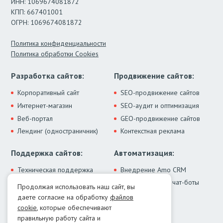
ИНН: 1069674081872
КПП: 667401001
ОГРН: 1069674081872
Политика конфиденциальности
Политика обработки Cookies
Разработка сайтов:
Продвижение сайтов:
Корпоративный сайт
SEO-продвижение сайтов
Интернет-магазин
SEO-аудит и оптимизация
Веб-портал
GEO-продвижение сайтов
Лендинг (одностраничник)
Контекстная реклама
Поддержка сайтов:
Автоматизация:
Техническая поддержка
Внедрение Amo CRM
ИИ-ассистенты и чат-боты
Модернизация сайта
Продолжая использовать наш сайт, вы
Интеграции
Лечение от вирусов
даете согласие на обработку
файлов
Контакты:
cookie
, которые обеспечивают
правильную работу сайта и