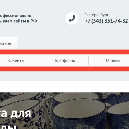
Екатеринбург:
рофессионально
+7 (343) 351-74-32
ываем сайты в РФ
айтов
Клиенты
Портфолио
Отзывы
та для
уды