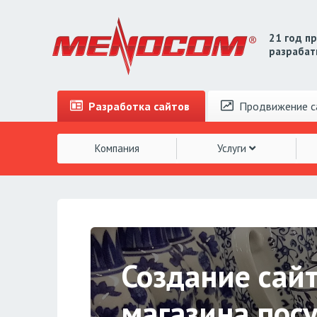
21 год п
разрабат
Разработка
сайтов
Продвижение
с
Компания
Услуги
Создание сай
магазина пос