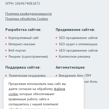
ОГРН: 1069674081872
Политика конфиденциальности
Политика обработки Cookies
Разработка сайтов:
Продвижение сайтов:
Корпоративный сайт
SEO-продвижение сайтов
Интернет-магазин
SEO-аудит и оптимизация
Веб-портал
GEO-продвижение сайтов
Лендинг (одностраничник)
Контекстная реклама
Поддержка сайтов:
Автоматизация:
Техническая поддержка
Внедрение Amo CRM
ИИ-ассистенты и чат-боты
Модернизация сайта
Продолжая использовать наш сайт, вы
Интеграции
Лечение от вирусов
даете согласие на обработку
файлов
Контакты:
cookie
, которые обеспечивают
правильную работу сайта и
Москва:
+7 (499) 322-77-02
соглашаетесь с нашей политикой
Екатеринбург:
+7 (343) 351-74-32