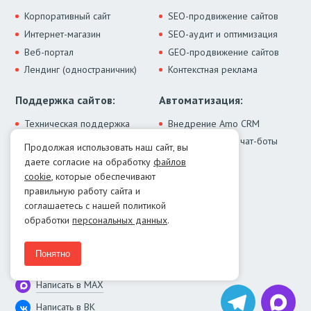
Корпоративный сайт
SEO-продвижение сайтов
Интернет-магазин
SEO-аудит и оптимизация
Веб-портал
GEO-продвижение сайтов
Лендинг (одностраничник)
Контекстная реклама
Поддержка сайтов:
Автоматизация:
Техническая поддержка
Внедрение Amo CRM
ИИ-ассистенты и чат-боты
Модернизация сайта
Продолжая использовать наш сайт, вы
Интеграции
Лечение от вирусов
даете согласие на обработку
файлов
Контакты:
cookie
, которые обеспечивают
правильную работу сайта и
Москва:
+7 (499) 322-77-02
соглашаетесь с нашей политикой
Екатеринбург:
+7 (343) 351-74-32
обработки
персональных данных
.
E-mail:
info@menocom.ru
Время работы:
ПН-ПТ, 12:00-21:00
Понятно
Написать в Telegram
Написать в MAX
Написать в ВК