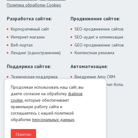
Политика обработки Cookies
Разработка сайтов:
Продвижение сайтов:
Корпоративный сайт
SEO-продвижение сайтов
Интернет-магазин
SEO-аудит и оптимизация
Веб-портал
GEO-продвижение сайтов
Лендинг (одностраничник)
Контекстная реклама
Поддержка сайтов:
Автоматизация:
Техническая поддержка
Внедрение Amo CRM
ИИ-ассистенты и чат-боты
Модернизация сайта
Продолжая использовать наш сайт, вы
Интеграции
Лечение от вирусов
даете согласие на обработку
файлов
Контакты:
cookie
, которые обеспечивают
правильную работу сайта и
Москва:
+7 (499) 322-77-02
соглашаетесь с нашей политикой
Екатеринбург:
+7 (343) 351-74-32
обработки
персональных данных
.
E-mail:
info@menocom.ru
Время работы:
ПН-ПТ, 12:00-21:00
Понятно