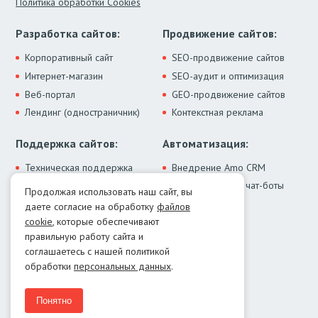
Политика обработки Cookies
Разработка сайтов:
Продвижение сайтов:
Корпоративный сайт
SEO-продвижение сайтов
Интернет-магазин
SEO-аудит и оптимизация
Веб-портал
GEO-продвижение сайтов
Лендинг (одностраничник)
Контекстная реклама
Поддержка сайтов:
Автоматизация:
Техническая поддержка
Внедрение Amo CRM
ИИ-ассистенты и чат-боты
Модернизация сайта
Продолжая использовать наш сайт, вы
Интеграции
Лечение от вирусов
даете согласие на обработку
файлов
Контакты:
cookie
, которые обеспечивают
правильную работу сайта и
Москва:
+7 (499) 322-77-02
соглашаетесь с нашей политикой
Екатеринбург:
+7 (343) 351-74-32
обработки
персональных данных
.
E-mail:
info@menocom.ru
Время работы:
ПН-ПТ, 12:00-21:00
Понятно
Написать в Telegram