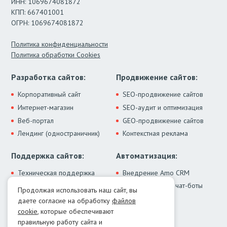
ИНН: 1069674081872
КПП: 667401001
ОГРН: 1069674081872
Политика конфиденциальности
Политика обработки Cookies
Разработка сайтов:
Продвижение сайтов:
Корпоративный сайт
SEO-продвижение сайтов
Интернет-магазин
SEO-аудит и оптимизация
Веб-портал
GEO-продвижение сайтов
Лендинг (одностраничник)
Контекстная реклама
Поддержка сайтов:
Автоматизация:
Техническая поддержка
Внедрение Amo CRM
ИИ-ассистенты и чат-боты
Модернизация сайта
Продолжая использовать наш сайт, вы
Интеграции
Лечение от вирусов
даете согласие на обработку
файлов
Контакты:
cookie
, которые обеспечивают
правильную работу сайта и