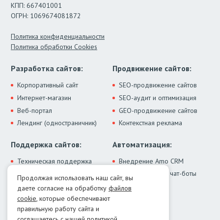
КПП: 667401001
ОГРН: 1069674081872
Политика конфиденциальности
Политика обработки Cookies
Разработка сайтов:
Продвижение сайтов:
Корпоративный сайт
SEO-продвижение сайтов
Интернет-магазин
SEO-аудит и оптимизация
Веб-портал
GEO-продвижение сайтов
Лендинг (одностраничник)
Контекстная реклама
Поддержка сайтов:
Автоматизация:
Техническая поддержка
Внедрение Amo CRM
ИИ-ассистенты и чат-боты
Модернизация сайта
Продолжая использовать наш сайт, вы
Интеграции
Лечение от вирусов
даете согласие на обработку
файлов
Контакты:
cookie
, которые обеспечивают
правильную работу сайта и
Москва:
+7 (499) 322-77-02
соглашаетесь с нашей политикой