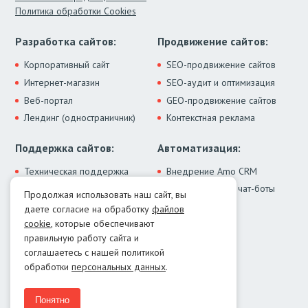
Политика обработки Cookies
Разработка сайтов:
Продвижение сайтов:
Корпоративный сайт
SEO-продвижение сайтов
Интернет-магазин
SEO-аудит и оптимизация
Веб-портал
GEO-продвижение сайтов
Лендинг (одностраничник)
Контекстная реклама
Поддержка сайтов:
Автоматизация:
Техническая поддержка
Внедрение Amo CRM
ИИ-ассистенты и чат-боты
Модернизация сайта
Продолжая использовать наш сайт, вы
Интеграции
Лечение от вирусов
даете согласие на обработку
файлов
Контакты:
cookie
, которые обеспечивают
правильную работу сайта и
Москва:
+7 (499) 322-77-02
соглашаетесь с нашей политикой
Екатеринбург:
+7 (343) 351-74-32
обработки
персональных данных
.
E-mail:
info@menocom.ru
Время работы:
ПН-ПТ, 12:00-21:00
Понятно