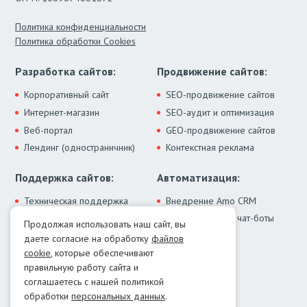
Политика конфиденциальности
Политика обработки Cookies
Разработка сайтов:
Продвижение сайтов:
Корпоративный сайт
SEO-продвижение сайтов
Интернет-магазин
SEO-аудит и оптимизация
Веб-портал
GEO-продвижение сайтов
Лендинг (одностраничник)
Контекстная реклама
Поддержка сайтов:
Автоматизация:
Техническая поддержка
Внедрение Amo CRM
ИИ-ассистенты и чат-боты
Модернизация сайта
Продолжая использовать наш сайт, вы
Интеграции
Лечение от вирусов
даете согласие на обработку
файлов
Контакты:
cookie
, которые обеспечивают
правильную работу сайта и
Москва:
+7 (499) 322-77-02
соглашаетесь с нашей политикой
Екатеринбург:
+7 (343) 351-74-32
обработки
персональных данных
.
E-mail:
info@menocom.ru