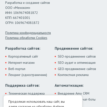
Разработка и создание сайтов
ООО «Меноком»
ИНН: 1069674081872
КПП: 667401001
ОГРН: 1069674081872
Политика конфиденциальности
Политика обработки Cookies
Разработка сайтов:
Продвижение сайтов:
Корпоративный сайт
SEO-продвижение сайтов
Интернет-магазин
SEO-аудит и оптимизация
Веб-портал
GEO-продвижение сайтов
Лендинг (одностраничник)
Контекстная реклама
Поддержка сайтов:
Автоматизация:
Техническая поддержка
Внедрение Amo CRM
ИИ-ассистенты и чат-боты
Модернизация сайта
Продолжая использовать наш сайт, вы
Интеграции
Лечение от вирусов
даете согласие на обработку
файлов