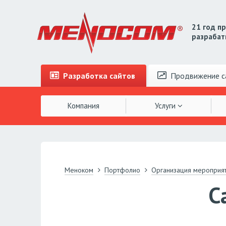
21 год п
разрабат
Разработка
сайтов
Продвижение
с
Компания
Услуги
Меноком
Портфолио
Организация мероприя
С