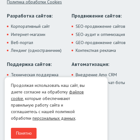
Политика обработки Cookies
Разработка сайтов:
Продвижение сайтов:
Корпоративный сайт
SEO-продвижение сайтов
Интернет-магазин
SEO-аудит и оптимизация
Веб-портал
GEO-продвижение сайтов
Лендинг (одностраничник)
Контекстная реклама
Поддержка сайтов:
Автоматизация:
Техническая поддержка
Внедрение Amo CRM
ИИ-ассистенты и чат-боты
Модернизация сайта
Продолжая использовать наш сайт, вы
Интеграции
Лечение от вирусов
даете согласие на обработку
файлов
Контакты:
cookie
, которые обеспечивают
правильную работу сайта и
Москва:
+7 (499) 322-77-02
соглашаетесь с нашей политикой
Екатеринбург:
+7 (343) 351-74-32
обработки
персональных данных
.
E-mail:
info@menocom.ru
Время работы:
ПН-ПТ, 12:00-21:00
Понятно
Написать в Telegram