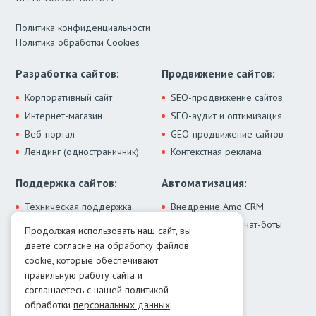
Политика конфиденциальности
Политика обработки Cookies
Разработка сайтов:
Продвижение сайтов:
Корпоративный сайт
SEO-продвижение сайтов
Интернет-магазин
SEO-аудит и оптимизация
Веб-портал
GEO-продвижение сайтов
Лендинг (одностраничник)
Контекстная реклама
Поддержка сайтов:
Автоматизация:
Техническая поддержка
Внедрение Amo CRM
ИИ-ассистенты и чат-боты
Модернизация сайта
Продолжая использовать наш сайт, вы
Интеграции
Лечение от вирусов
даете согласие на обработку
файлов
Контакты:
cookie
, которые обеспечивают
правильную работу сайта и
Москва:
+7 (499) 322-77-02
соглашаетесь с нашей политикой
Екатеринбург:
+7 (343) 351-74-32
обработки
персональных данных
.
E-mail:
info@menocom.ru