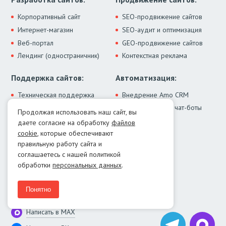
Корпоративный сайт
SEO-продвижение сайтов
Интернет-магазин
SEO-аудит и оптимизация
Веб-портал
GEO-продвижение сайтов
Лендинг (одностраничник)
Контекстная реклама
Поддержка сайтов:
Автоматизация:
Техническая поддержка
Внедрение Amo CRM
ИИ-ассистенты и чат-боты
Модернизация сайта
Продолжая использовать наш сайт, вы
Интеграции
Лечение от вирусов
даете согласие на обработку
файлов
Контакты:
cookie
, которые обеспечивают
правильную работу сайта и
Москва:
+7 (499) 322-77-02
соглашаетесь с нашей политикой
Екатеринбург:
+7 (343) 351-74-32
обработки
персональных данных
.
E-mail:
info@menocom.ru
Время работы:
ПН-ПТ, 12:00-21:00
Понятно
Написать в Telegram
Написать в MAX