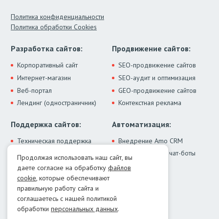
Политика конфиденциальности
Политика обработки Cookies
Разработка сайтов:
Продвижение сайтов:
Корпоративный сайт
SEO-продвижение сайтов
Интернет-магазин
SEO-аудит и оптимизация
Веб-портал
GEO-продвижение сайтов
Лендинг (одностраничник)
Контекстная реклама
Поддержка сайтов:
Автоматизация:
Техническая поддержка
Внедрение Amo CRM
ИИ-ассистенты и чат-боты
Модернизация сайта
Продолжая использовать наш сайт, вы
Интеграции
Лечение от вирусов
даете согласие на обработку
файлов
Контакты:
cookie
, которые обеспечивают
правильную работу сайта и
Москва:
+7 (499) 322-77-02
соглашаетесь с нашей политикой
Екатеринбург:
+7 (343) 351-74-32
обработки
персональных данных
.
E-mail:
info@menocom.ru