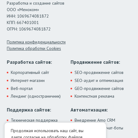
Разработка и создание сайтов
ООО «Меноком»
ИНН: 1069674081872
КПП: 667401001
ОГРН: 1069674081872
Политика конфиденциальности
Политика обработки Cookies
Разработка сайтов:
Продвижение сайтов:
Корпоративный сайт
SEO-продвижение сайтов
Интернет-магазин
SEO-аудит и оптимизация
Веб-портал
GEO-продвижение сайтов
Лендинг (одностраничник)
Контекстная реклама
Поддержка сайтов:
Автоматизация:
Техническая поддержка
Внедрение Amo CRM
ИИ-ассистенты и чат-боты
Модернизация сайта
Продолжая использовать наш сайт, вы
Интеграции
Лечение от вирусов
даете согласие на обработку
файлов