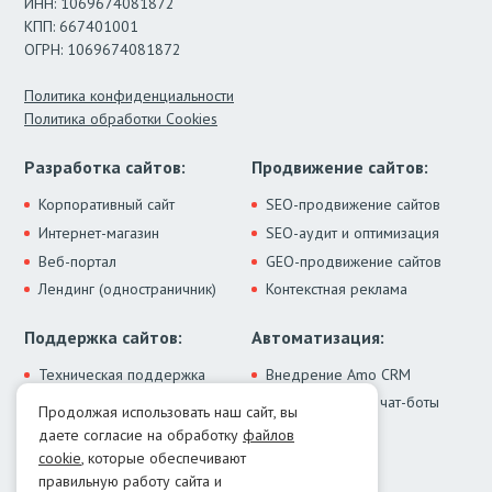
ИНН: 1069674081872
КПП: 667401001
ОГРН: 1069674081872
Политика конфиденциальности
Политика обработки Cookies
Разработка сайтов:
Продвижение сайтов:
Корпоративный сайт
SEO-продвижение сайтов
Интернет-магазин
SEO-аудит и оптимизация
Веб-портал
GEO-продвижение сайтов
Лендинг (одностраничник)
Контекстная реклама
Поддержка сайтов:
Автоматизация:
Техническая поддержка
Внедрение Amo CRM
ИИ-ассистенты и чат-боты
Модернизация сайта
Продолжая использовать наш сайт, вы
Интеграции
Лечение от вирусов
даете согласие на обработку
файлов
Контакты:
cookie
, которые обеспечивают
правильную работу сайта и