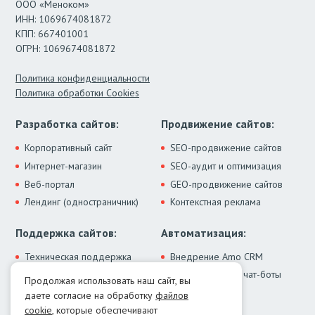
ООО «Меноком»
ИНН: 1069674081872
КПП: 667401001
ОГРН: 1069674081872
Политика конфиденциальности
Политика обработки Cookies
Разработка сайтов:
Продвижение сайтов:
Корпоративный сайт
SEO-продвижение сайтов
Интернет-магазин
SEO-аудит и оптимизация
Веб-портал
GEO-продвижение сайтов
Лендинг (одностраничник)
Контекстная реклама
Поддержка сайтов:
Автоматизация:
Техническая поддержка
Внедрение Amo CRM
ИИ-ассистенты и чат-боты
Модернизация сайта
Продолжая использовать наш сайт, вы
Интеграции
Лечение от вирусов
даете согласие на обработку
файлов
Контакты:
cookie
, которые обеспечивают