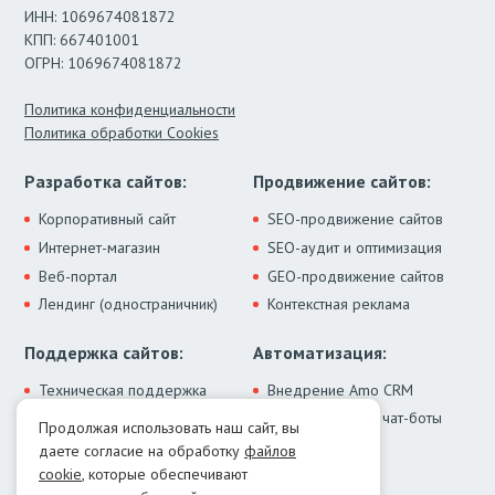
ИНН: 1069674081872
КПП: 667401001
ОГРН: 1069674081872
Политика конфиденциальности
Политика обработки Cookies
Разработка сайтов:
Продвижение сайтов:
Корпоративный сайт
SEO-продвижение сайтов
Интернет-магазин
SEO-аудит и оптимизация
Веб-портал
GEO-продвижение сайтов
Лендинг (одностраничник)
Контекстная реклама
Поддержка сайтов:
Автоматизация:
Техническая поддержка
Внедрение Amo CRM
ИИ-ассистенты и чат-боты
Модернизация сайта
Продолжая использовать наш сайт, вы
Интеграции
Лечение от вирусов
даете согласие на обработку
файлов
Контакты:
cookie
, которые обеспечивают