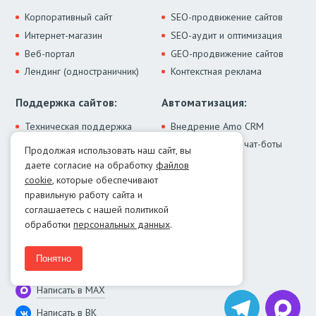
Корпоративный сайт
SEO-продвижение сайтов
Интернет-магазин
SEO-аудит и оптимизация
Веб-портал
GEO-продвижение сайтов
Лендинг (одностраничник)
Контекстная реклама
Поддержка сайтов:
Автоматизация:
Техническая поддержка
Внедрение Amo CRM
ИИ-ассистенты и чат-боты
Модернизация сайта
Продолжая использовать наш сайт, вы
Интеграции
Лечение от вирусов
даете согласие на обработку
файлов
Контакты:
cookie
, которые обеспечивают
правильную работу сайта и
Москва:
+7 (499) 322-77-02
соглашаетесь с нашей политикой
Екатеринбург:
+7 (343) 351-74-32
обработки
персональных данных
.
E-mail:
info@menocom.ru
Время работы:
ПН-ПТ, 12:00-21:00
Понятно
Написать в Telegram
Написать в MAX
Написать в ВК