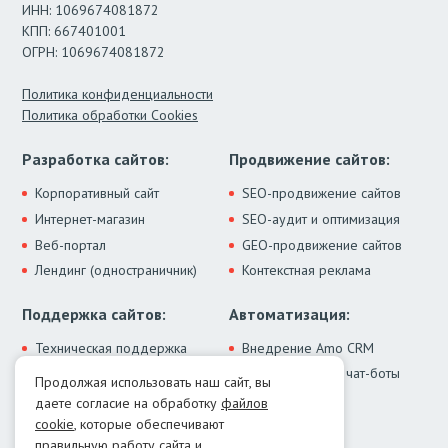
ИНН: 1069674081872
КПП: 667401001
ОГРН: 1069674081872
Политика конфиденциальности
Политика обработки Cookies
Разработка сайтов:
Продвижение сайтов:
Корпоративный сайт
SEO-продвижение сайтов
Интернет-магазин
SEO-аудит и оптимизация
Веб-портал
GEO-продвижение сайтов
Лендинг (одностраничник)
Контекстная реклама
Поддержка сайтов:
Автоматизация:
Техническая поддержка
Внедрение Amo CRM
ИИ-ассистенты и чат-боты
Модернизация сайта
Продолжая использовать наш сайт, вы
Интеграции
Лечение от вирусов
даете согласие на обработку
файлов
Контакты:
cookie
, которые обеспечивают
правильную работу сайта и