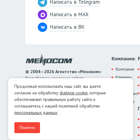
Написать в Telegram
Написать в MAX
Написать в ВК
Компания:
Компания
© 2004—2026 Агентство «Меноком»
Клиенты
Разработка и создание сайтов
ООО «Меноком»
Отзывы
Продолжая использовать наш сайт, вы даете
ИНН: 1069674081872
согласие на обработку
файлов cookie
, которые
Портфолио
КПП: 667401001
обеспечивают правильную работу сайта и
Полезное
ОГРН: 1069674081872
соглашаетесь с нашей политикой обработки
Контакты
персональных данных
.
Политика конфиденциальности
Политика обработки Cookies
Понятно