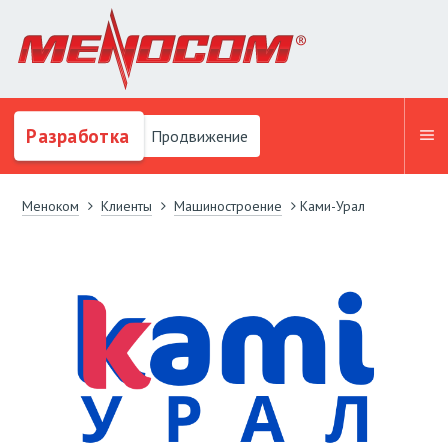
Разработка
Продвижение
Меноком
Клиенты
Машиностроение
Ками-Урал