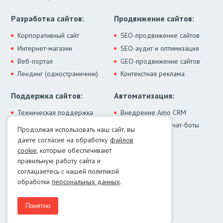
Разработка сайтов:
Продвижение сайтов:
Корпоративный сайт
SEO-продвижение сайтов
Интернет-магазин
SEO-аудит и оптимизация
Веб-портал
GEO-продвижение сайтов
Лендинг (одностраничник)
Контекстная реклама
Поддержка сайтов:
Автоматизация:
Техническая поддержка
Внедрение Amo CRM
ИИ-ассистенты и чат-боты
Модернизация сайта
Продолжая использовать наш сайт, вы
Интеграции
Лечение от вирусов
даете согласие на обработку
файлов
Контакты:
cookie
, которые обеспечивают
правильную работу сайта и
Москва:
+7 (499) 322-77-02
соглашаетесь с нашей политикой
Екатеринбург:
+7 (343) 351-74-32
обработки
персональных данных
.
E-mail:
info@menocom.ru
Время работы:
ПН-ПТ, 12:00-21:00
Понятно
Написать в Telegram