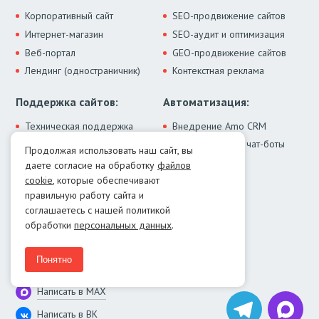
Корпоративный сайт
SEO-продвижение сайтов
Интернет-магазин
SEO-аудит и оптимизация
Веб-портал
GEO-продвижение сайтов
Лендинг (одностраничник)
Контекстная реклама
Поддержка сайтов:
Автоматизация:
Техническая поддержка
Внедрение Amo CRM
ИИ-ассистенты и чат-боты
Модернизация сайта
Продолжая использовать наш сайт, вы
Интеграции
Лечение от вирусов
даете согласие на обработку
файлов
Контакты:
cookie
, которые обеспечивают
правильную работу сайта и
Москва:
+7 (499) 322-77-02
соглашаетесь с нашей политикой
Екатеринбург:
+7 (343) 351-74-32
обработки
персональных данных
.
E-mail:
info@menocom.ru
Время работы:
ПН-ПТ, 12:00-21:00
Понятно
Написать в Telegram
Написать в MAX
Написать в ВК