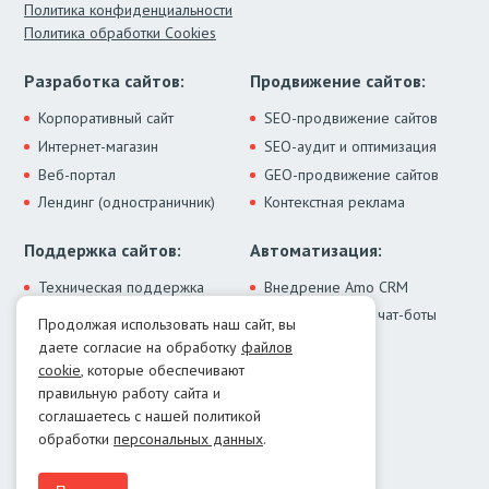
Политика конфиденциальности
Политика обработки Cookies
Разработка сайтов:
Продвижение сайтов:
Корпоративный сайт
SEO-продвижение сайтов
Интернет-магазин
SEO-аудит и оптимизация
Веб-портал
GEO-продвижение сайтов
Лендинг (одностраничник)
Контекстная реклама
Поддержка сайтов:
Автоматизация:
Техническая поддержка
Внедрение Amo CRM
ИИ-ассистенты и чат-боты
Модернизация сайта
Продолжая использовать наш сайт, вы
Интеграции
Лечение от вирусов
даете согласие на обработку
файлов
Контакты:
cookie
, которые обеспечивают
правильную работу сайта и
Москва:
+7 (499) 322-77-02
соглашаетесь с нашей политикой
Екатеринбург:
+7 (343) 351-74-32
обработки
персональных данных
.
E-mail:
info@menocom.ru
Время работы:
ПН-ПТ, 12:00-21:00