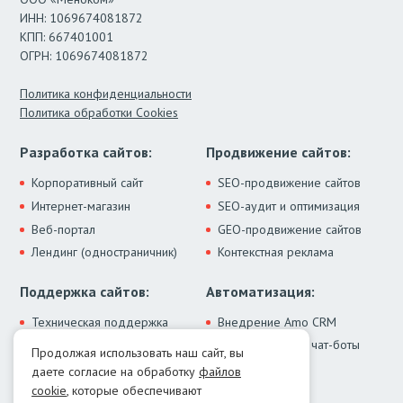
ИНН: 1069674081872
КПП: 667401001
ОГРН: 1069674081872
Политика конфиденциальности
Политика обработки Cookies
Разработка сайтов:
Продвижение сайтов:
Корпоративный сайт
SEO-продвижение сайтов
Интернет-магазин
SEO-аудит и оптимизация
Веб-портал
GEO-продвижение сайтов
Лендинг (одностраничник)
Контекстная реклама
Поддержка сайтов:
Автоматизация:
Техническая поддержка
Внедрение Amo CRM
ИИ-ассистенты и чат-боты
Модернизация сайта
Продолжая использовать наш сайт, вы
Интеграции
Лечение от вирусов
даете согласие на обработку
файлов
Контакты:
cookie
, которые обеспечивают