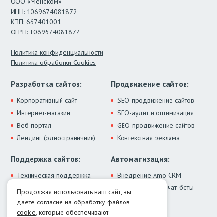
ООО «Меноком»
ИНН: 1069674081872
КПП: 667401001
ОГРН: 1069674081872
Политика конфиденциальности
Политика обработки Cookies
Разработка сайтов:
Продвижение сайтов:
Корпоративный сайт
SEO-продвижение сайтов
Интернет-магазин
SEO-аудит и оптимизация
Веб-портал
GEO-продвижение сайтов
Лендинг (одностраничник)
Контекстная реклама
Поддержка сайтов:
Автоматизация:
Техническая поддержка
Внедрение Amo CRM
ИИ-ассистенты и чат-боты
Модернизация сайта
Продолжая использовать наш сайт, вы
Интеграции
Лечение от вирусов
даете согласие на обработку
файлов
Контакты:
cookie
, которые обеспечивают