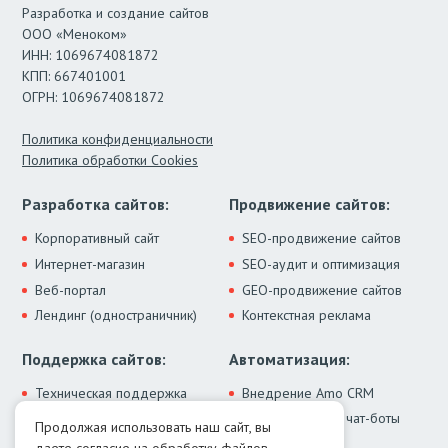
Разработка и создание сайтов
ООО «Меноком»
ИНН: 1069674081872
КПП: 667401001
ОГРН: 1069674081872
Политика конфиденциальности
Политика обработки Cookies
Разработка сайтов:
Продвижение сайтов:
Корпоративный сайт
SEO-продвижение сайтов
Интернет-магазин
SEO-аудит и оптимизация
Веб-портал
GEO-продвижение сайтов
Лендинг (одностраничник)
Контекстная реклама
Поддержка сайтов:
Автоматизация:
Техническая поддержка
Внедрение Amo CRM
ИИ-ассистенты и чат-боты
Модернизация сайта
Продолжая использовать наш сайт, вы
Интеграции
Лечение от вирусов